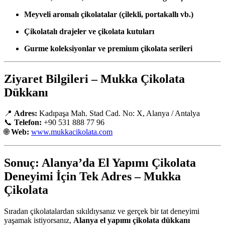
Meyveli aromalı çikolatalar (çilekli, portakallı vb.)
Çikolatalı drajeler ve çikolata kutuları
Gurme koleksiyonlar ve premium çikolata serileri
Ziyaret Bilgileri – Mukka Çikolata
Dükkanı
📍
Adres:
Kadıpaşa Mah. Stad Cad. No: X, Alanya / Antalya
📞
Telefon:
+90 531 888 77 96
🌐
Web:
www.mukkacikolata.com
Sonuç: Alanya’da El Yapımı Çikolata
Deneyimi İçin Tek Adres – Mukka
Çikolata
Sıradan çikolatalardan sıkıldıysanız ve gerçek bir tat deneyimi
yaşamak istiyorsanız,
Alanya el yapımı çikolata dükkanı