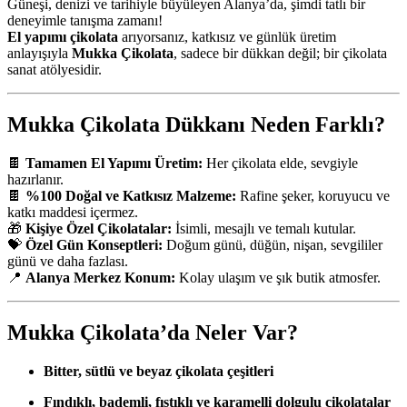
Güneşi, denizi ve tarihiyle büyüleyen Alanya’da, şimdi tatlı bir
deneyimle tanışma zamanı!
El yapımı çikolata
arıyorsanız, katkısız ve günlük üretim
anlayışıyla
Mukka Çikolata
, sadece bir dükkan değil; bir çikolata
sanat atölyesidir.
Mukka Çikolata Dükkanı Neden Farklı?
🍫
Tamamen El Yapımı Üretim:
Her çikolata elde, sevgiyle
hazırlanır.
🍫
%100 Doğal ve Katkısız Malzeme:
Rafine şeker, koruyucu ve
katkı maddesi içermez.
🎁
Kişiye Özel Çikolatalar:
İsimli, mesajlı ve temalı kutular.
💝
Özel Gün Konseptleri:
Doğum günü, düğün, nişan, sevgililer
günü ve daha fazlası.
📍
Alanya Merkez Konum:
Kolay ulaşım ve şık butik atmosfer.
Mukka Çikolata’da Neler Var?
Bitter, sütlü ve beyaz çikolata çeşitleri
Fındıklı, bademli, fıstıklı ve karamelli dolgulu çikolatalar