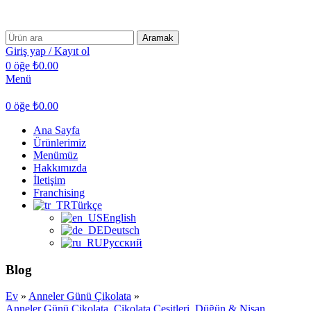
Mukka Çikolataya Hoşgeldiniz !
Aramak
Giriş yap / Kayıt ol
0
öğe
₺
0.00
Menü
0
öğe
₺
0.00
Ana Sayfa
Ürünlerimiz
Menümüz
Hakkımızda
İletişim
Franchising
Türkçe
English
Deutsch
Русский
Blog
Ev
»
Anneler Günü Çikolata
»
Anneler Günü Çikolata
,
Çikolata Çeşitleri
,
Düğün & Nişan