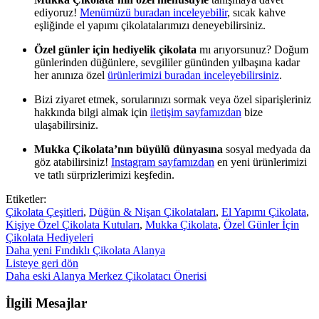
ediyoruz!
Menümüzü buradan inceleyebilir
, sıcak kahve
eşliğinde el yapımı çikolatalarımızı deneyebilirsiniz.
Özel günler için hediyelik çikolata
mı arıyorsunuz? Doğum
günlerinden düğünlere, sevgililer gününden yılbaşına kadar
her anınıza özel
ürünlerimizi buradan inceleyebilirsiniz
.
Bizi ziyaret etmek, sorularınızı sormak veya özel siparişleriniz
hakkında bilgi almak için
iletişim sayfamızdan
bize
ulaşabilirsiniz.
Mukka Çikolata’nın büyülü dünyasına
sosyal medyada da
göz atabilirsiniz!
Instagram sayfamızdan
en yeni ürünlerimizi
ve tatlı sürprizlerimizi keşfedin.
Etiketler:
Çikolata Çeşitleri
,
Düğün & Nişan Çikolataları
,
El Yapımı Çikolata
,
Kişiye Özel Çikolata Kutuları
,
Mukka Çikolata
,
Özel Günler İçin
Çikolata Hediyeleri
Daha yeni
Fındıklı Çikolata Alanya
Listeye geri dön
Daha eski
Alanya Merkez Çikolatacı Önerisi
İlgili Mesajlar