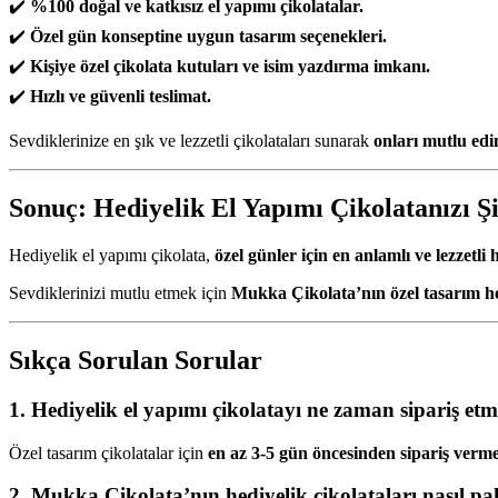
✔️
%100 doğal ve katkısız el yapımı çikolatalar.
✔️
Özel gün konseptine uygun tasarım seçenekleri.
✔️
Kişiye özel çikolata kutuları ve isim yazdırma imkanı.
✔️
Hızlı ve güvenli teslimat.
Sevdiklerinize en şık ve lezzetli çikolataları sunarak
onları mutlu edi
Sonuç: Hediyelik El Yapımı Çikolatanızı Ş
Hediyelik el yapımı çikolata,
özel günler için en anlamlı ve lezzetli
Sevdiklerinizi mutlu etmek için
Mukka Çikolata’nın özel tasarım hedi
Sıkça Sorulan Sorular
1. Hediyelik el yapımı çikolatayı ne zaman sipariş et
Özel tasarım çikolatalar için
en az 3-5 gün öncesinden sipariş vermen
2. Mukka Çikolata’nın hediyelik çikolataları nasıl pa