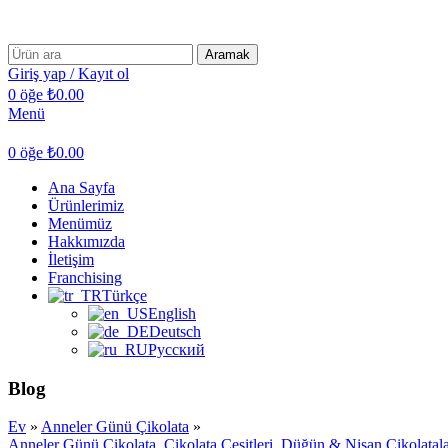
Mukka Çikolataya Hoşgeldiniz !
Aramak
Giriş yap / Kayıt ol
0
öğe
₺
0.00
Menü
0
öğe
₺
0.00
Ana Sayfa
Ürünlerimiz
Menümüz
Hakkımızda
İletişim
Franchising
Türkçe
English
Deutsch
Русский
Blog
Ev
»
Anneler Günü Çikolata
»
Anneler Günü Çikolata
,
Çikolata Çeşitleri
,
Düğün & Nişan Çikolatala