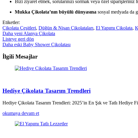
Bizi ziyaret etmek, sorularınızı sormak veya özel siparişleriniz
Mukka Çikolata’nın büyülü dünyasına
sosyal medyada da gö
Etiketler:
Çikolata Çeşitleri
,
Düğün & Nişan Çikolataları
,
El Yapımı Çikolata
,
K
Daha yeni
Alanya Çikolata
Listeye geri dön
Daha eski
Baby Shower Çikolatası
İlgili Mesajlar
Hediye Çikolata Tasarım Trendleri
Hediye Çikolata Tasarım Trendleri: 2025’in En Şık ve Tatlı Hediye Fi
okumaya devam et