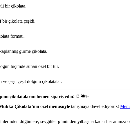
li bir çikolata.
bir çikolata çeşidi.
kolata formatı.
 kaplanmış gurme çikolata.
yoğun biçimde sunan özel bir tür.
 ve çeşit çeşit dolgulu çikolatalar.
ımı çikolatalarını hemen sipariş edin!
🍫🎁✨
Mukka Çikolata’nın özel menüsüyle
tanışmaya davet ediyoruz!
Menü
erinden düğünlere, sevgililer gününden yılbaşına kadar her anınıza 