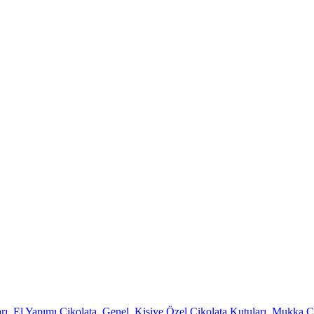
rı
,
El Yapımı Çikolata
,
Genel
,
Kişiye Özel Çikolata Kutuları
,
Mukka Çi