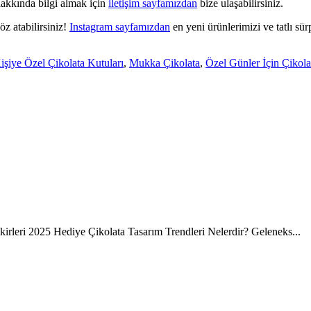
 hakkında bilgi almak için
iletişim sayfamızdan
bize ulaşabilirsiniz.
z atabilirsiniz!
Instagram sayfamızdan
en yeni ürünlerimizi ve tatlı sür
işiye Özel Çikolata Kutuları
,
Mukka Çikolata
,
Özel Günler İçin Çikola
kirleri 2025 Hediye Çikolata Tasarım Trendleri Nelerdir? Geleneks...