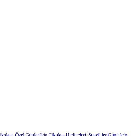
kolata
,
Özel Günler İçin Çikolata Hediyeleri
,
Sevgililer Günü İçin