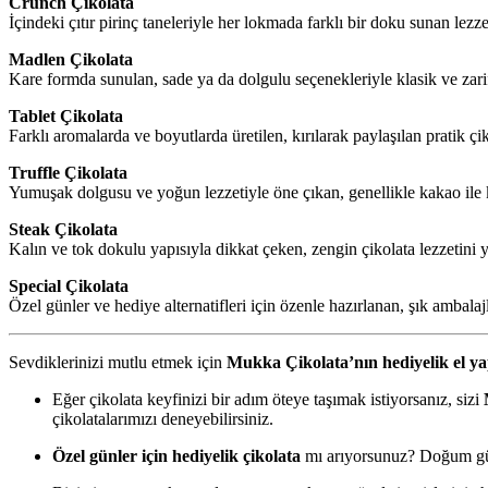
Crunch Çikolata
İçindeki çıtır pirinç taneleriyle her lokmada farklı bir doku sunan lezzet
Madlen Çikolata
Kare formda sunulan, sade ya da dolgulu seçenekleriyle klasik ve zarif 
Tablet Çikolata
Farklı aromalarda ve boyutlarda üretilen, kırılarak paylaşılan pratik çi
Truffle Çikolata
Yumuşak dolgusu ve yoğun lezzetiyle öne çıkan, genellikle kakao ile
Steak Çikolata
Kalın ve tok dokulu yapısıyla dikkat çeken, zengin çikolata lezzetini 
Special Çikolata
Özel günler ve hediye alternatifleri için özenle hazırlanan, şık ambalajlı
Sevdiklerinizi mutlu etmek için
Mukka Çikolata’nın hediyelik el yap
Eğer çikolata keyfinizi bir adım öteye taşımak istiyorsanız, sizi
çikolatalarımızı deneyebilirsiniz.
Özel günler için hediyelik çikolata
mı arıyorsunuz? Doğum günl