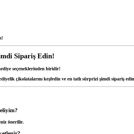
n!
imdi Sipariş Edin!
 hediye seçeneklerinden biridir!
yelik çikolatalarını keşfedin ve en tatlı sürprizi şimdi sipariş edin
meliyim?
iz önerilir.
ketlenir?