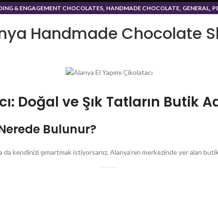
,
,
,
ING & ENGAGEMENT CHOCOLATES
HANDMADE CHOCOLATE
GENERAL
P
,
TE GIFTS FOR SPECIAL OCCASIONS
THE BEST CHOCOLATES FOR VALENTI
nya Handmade Chocolate S
ı: Doğal ve Şık Tatların Butik 
 Nerede Bulunur?
a da kendinizi şımartmak istiyorsanız, Alanya’nın merkezinde yer alan buti