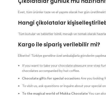
Çikolatalar günlük mü hazırlanı
Evet, tüm ürünler taze ve el yapımı olarak her gün üretilmekt
Hangi çikolatalar kişiselleştirileb
Tüm kutular ve tabletler isimli, mesajlı ve temalı olarak hazırlan
Kargo ile sipariş verilebilir mi?
Elbette! Türkiye geneline özel ambalajlarla gönderim yapılma
If you want to take your chocolate pleasure one step fur
chocolates accompanied by hot coffee.
Chocolate gifts for special occasions
Are you looking f
To visit us, ask questions or inquire about your special o
To the magical world of Mukka Chocolate
You can also