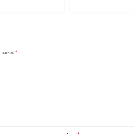
*
e marked
*