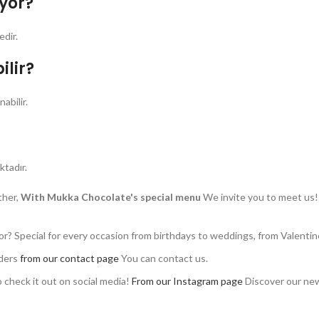
yor?
edir.
ilir?
abilir.
ktadır.
ther,
With Mukka Chocolate's special menu
We invite you to meet us
or? Special for every occasion from birthdays to weddings, from Valenti
rders
from our contact page
You can contact us.
 check it out on social media!
From our Instagram page
Discover our new