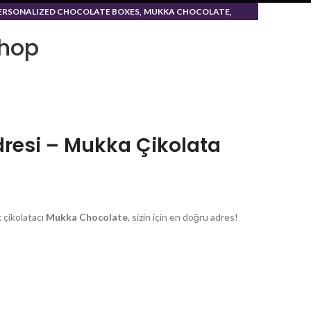
,
,
ERSONALIZED CHOCOLATE BOXES
MUKKA CHOCOLATE
NE'S DAY
hop
Adresi – Mukka Çikolata
k çikolatacı
Mukka Chocolate
, sizin için en doğru adres!