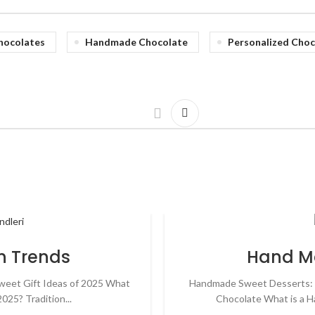
hocolates
Handmade Chocolate
Personalized Choc
n Trends
Hand Ma
Sweet Gift Ideas of 2025 What
Handmade Sweet Desserts: 
025? Tradition...
Chocolate What is a H