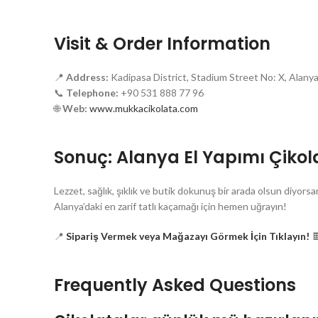
Visit & Order Information
📍
Address:
Kadipasa District, Stadium Street No: X, Alanya
📞
Telephone:
+90 531 888 77 96
🌐
Web:
www.mukkacikolata.com
Sonuç: Alanya El Yapımı Çikola
Lezzet, sağlık, şıklık ve butik dokunuş bir arada olsun diyorsa
Alanya’daki en zarif tatlı kaçamağı için hemen uğrayın!
📍
Sipariş Vermek veya Mağazayı Görmek İçin Tıklayın!

Frequently Asked Questions