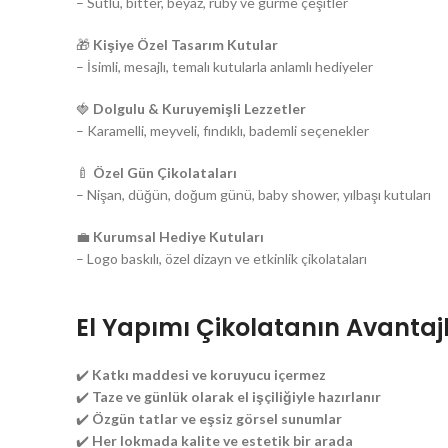
– Sütlü, bitter, beyaz, ruby ve gurme çeşitler
🎁
Kişiye Özel Tasarım Kutular
– İsimli, mesajlı, temalı kutularla anlamlı hediyeler
🍓
Dolgulu & Kuruyemişli Lezzetler
– Karamelli, meyveli, fındıklı, bademli seçenekler
🍼
Özel Gün Çikolataları
– Nişan, düğün, doğum günü, baby shower, yılbaşı kutuları
💼
Kurumsal Hediye Kutuları
– Logo baskılı, özel dizayn ve etkinlik çikolataları
El Yapımı Çikolatanın Avantajl
✔️
Katkı maddesi ve koruyucu içermez
✔️
Taze ve günlük olarak el işçiliğiyle hazırlanır
✔️
Özgün tatlar ve eşsiz görsel sunumlar
✔️
Her lokmada kalite ve estetik bir arada